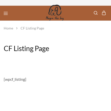
Negra
Rescatamos
Home
CF Listing Page
The
y
Dog
ayudamos
a
los
perros
CF Listing Page
de
la
calle
en
Mexico
[wpcf_listing]