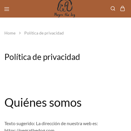
Negra
Rescatamos
The
y
Dog
ayudamos
Home
Política de privacidad
a
los
perros
de
Política de privacidad
la
calle
en
Mexico
Quiénes somos
Texto sugerido:
La dirección de nuestra web es:
https://negrathedog.com.