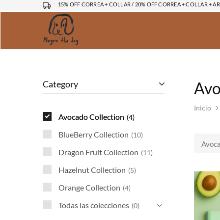
15% OFF CORREA + COLLAR / 20% OFF CORREA + COLLAR + A
Negra
Rescatamos
The
y
Dog
ayudamos
a
los
perros
de
Category
Avo
la
calle
en
Inicio
Mexico
Avocado Collection
4
BlueBerry Collection
10
Avoca
Dragon Fruit Collection
11
Hazelnut Collection
5
Orange Collection
4
Todas las colecciones
0