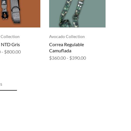
Collection
Avocado Collection
 NTD Gris
Correa Regulable
Camuflada
0
-
$
800.00
$
360.00
-
$
390.00
ts