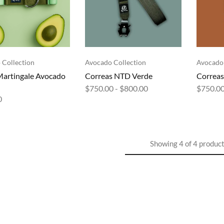
 Collection
Avocado Collection
Avocado 
Martingale Avocado
Correas NTD Verde
Correas
$
750.00
-
$
800.00
$
750.0
0
Showing
4
of
4
produc