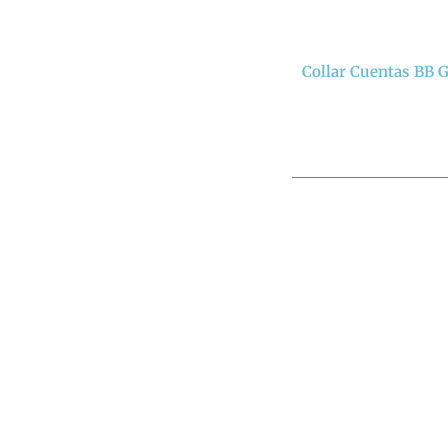
Collar Cuentas BB 
UT
AS