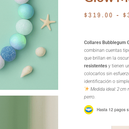
$
319.00
-
$
Collares Bubblegum 
combinan cuentas tipo
que brillan en la oscu
resistentes
y tienen 
colocarlos sin esfuerz
identificación o simp
Medida ideal: 2 cm 
perro.
Hasta 12 pagos si