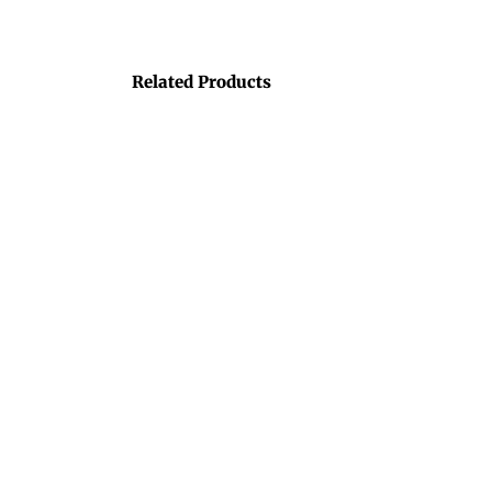
Related Products
SOLD O
Avocado Collection
CORRE