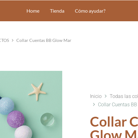
RNES
Shi
Home
Tienda
Cómo ayudar?
CTOS
Collar Cuentas BB Glow Mar
Inicio
Todas las co
Collar Cuentas B
Collar 
Glow M