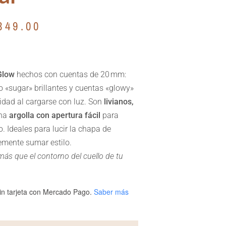
349.00
Glow
hechos con cuentas de 20 mm:
 «sugar» brillantes y cuentas «glowy»
ridad al cargarse con luz. Son
livianos,
una
argolla con apertura fácil
para
o. Ideales para lucir la chapa de
lemente sumar estilo.
más que el contorno del cuello de tu
n tarjeta
con Mercado Pago.
Saber más