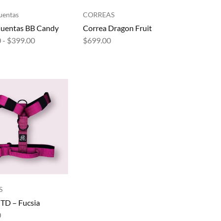
uentas
CORREAS
Cuentas BB Candy
Correa Dragon Fruit
0
-
$
399.00
$
699.00
S
TD – Fucsia
0