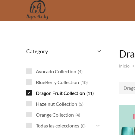
15% OFF CORREA + COLLAR / 20% OFF CORREA + COLLAR + A
Negra
Rescatamos
The
y
Dog
ayudamos
a
los
perros
de
la
Category
Dra
calle
en
Mexico
Inicio
Avocado Collection
4
BlueBerry Collection
10
Drago
Dragon Fruit Collection
11
Hazelnut Collection
5
Orange Collection
4
Todas las colecciones
0