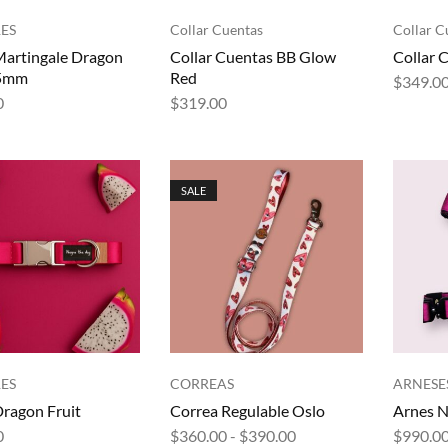
ES
Collar Cuentas
Collar C
Martingale Dragon
Collar Cuentas BB Glow
Collar 
25mm
Red
$
349.0
0
$
319.00
SALE
ES
CORREAS
ARNESE
Dragon Fruit
Correa Regulable Oslo
Arnes N
0
$
360.00
-
$
390.00
$
990.0