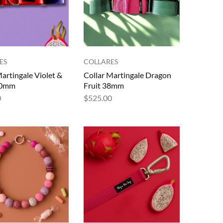
ES
COLLARES
Martingale Violet &
Collar Martingale Dragon
50mm
Fruit 38mm
0
$
525.00