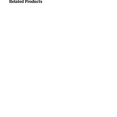
Related Products
Avocado Collection
ARNESES
Correas NTD Gris
Arnes NTD – Negro
$
750.00
-
$
800.00
$
990.00
Seleccionar opciones
Seleccionar opciones