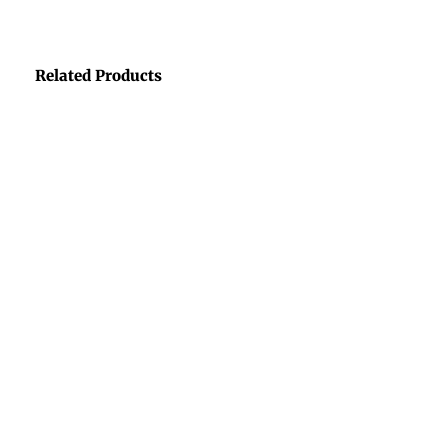
Related Products
CAMAS
ARNESES
Cama Mexico Inspiring
Arnes NTD – Negro
$
1,350.00
$
990.00